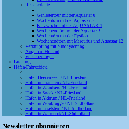
Reiseberichte
Genießertour mit der Aquastar 8
Wochentörn mit der Aquastar 5
Kurzwoche mit der AQUASTAR 4
Wochenendtörn mit der Aquastar 3
Wochentörn mit der Epsilon
Wochenendtörn mit Mercurius und Aquastar 12
Verknüpfung mit bundt yachting
Angeln in Holland
Versicherungen
Buchung
Häfen/Fahrgebiete
Hafen Heerenveen / NL-Friesland
Hafen in Drachten / NL-Friesland
Hafen in Woudsend/NL-Friesland
Hafen in Sneek / NL-Friesland
Hafen in Akkrum / NL-Friesland
Hafen in Woubrugge / NL-Südholland
Hafen in IJsselstein / NL-Südholland
Hafen in Warmond/NL-Südholland
Newsletter abonnieren