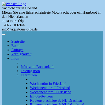
Skip
to
Yachtcharter in Holland
main
Mieten Sie eine führerscheinfreie Motoryacht oder ein Hausboot in
content
den Niederlanden
aqua tours Olpe
+49276166944
info@aquatours-olpe.de
Toggle
Menu
Startseite
Boote
Anfrage
Verfügbarkeit
Infos
Infos zum Bootsurlaub
Feiertagstörn
Fahrrouten
Wochentörn in Friesland
Wochenendtörn I Friesland
Wochenendtörn II Friesland
Elf-Städte-Tour
Routenvorschläge ab NL-Drachten
Routenvorschläge ab NL-Woudsend