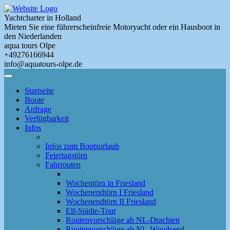
Skip
to
Yachtcharter in Holland
main
Mieten Sie eine führerscheinfreie Motoryacht oder ein Hausboot in
content
den Niederlanden
aqua tours Olpe
+49276166944
info@aquatours-olpe.de
Toggle
Menu
Startseite
Boote
Anfrage
Verfügbarkeit
Infos
Infos zum Bootsurlaub
Feiertagstörn
Fahrrouten
Wochentörn in Friesland
Wochenendtörn I Friesland
Wochenendtörn II Friesland
Elf-Städte-Tour
Routenvorschläge ab NL-Drachten
Routenvorschläge ab NL-Woudsend