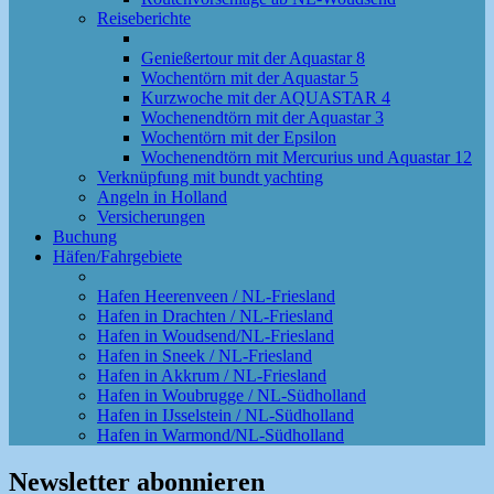
Reiseberichte
Genießertour mit der Aquastar 8
Wochentörn mit der Aquastar 5
Kurzwoche mit der AQUASTAR 4
Wochenendtörn mit der Aquastar 3
Wochentörn mit der Epsilon
Wochenendtörn mit Mercurius und Aquastar 12
Verknüpfung mit bundt yachting
Angeln in Holland
Versicherungen
Buchung
Häfen/Fahrgebiete
Hafen Heerenveen / NL-Friesland
Hafen in Drachten / NL-Friesland
Hafen in Woudsend/NL-Friesland
Hafen in Sneek / NL-Friesland
Hafen in Akkrum / NL-Friesland
Hafen in Woubrugge / NL-Südholland
Hafen in IJsselstein / NL-Südholland
Hafen in Warmond/NL-Südholland
Newsletter abonnieren