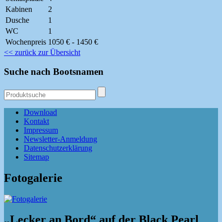
Kabinen
2
Dusche
1
WC
1
Wochenpreis
1050 € - 1450 €
<< zurück zur Übersicht
Suche nach Bootsnamen
Download
Kontakt
Impressum
Newsletter-Anmeldung
Datenschutzerklärung
Sitemap
Fotogalerie
„Lecker an Bord“ auf der Black Pearl