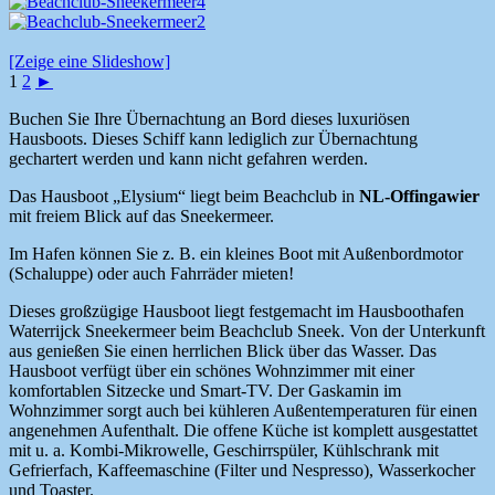
[Zeige eine Slideshow]
1
2
►
Buchen Sie Ihre Übernachtung an Bord dieses luxuriösen
Hausboots. Dieses Schiff kann lediglich zur Übernachtung
gechartert werden und kann nicht gefahren werden.
Das Hausboot „Elysium“ liegt beim Beachclub in
NL-Offingawier
mit freiem Blick auf das Sneekermeer.
Im Hafen können Sie z. B. ein kleines Boot mit Außenbordmotor
(Schaluppe) oder auch Fahrräder mieten!
Dieses großzügige Hausboot liegt festgemacht im Hausboothafen
Waterrijck Sneekermeer beim Beachclub Sneek. Von der Unterkunft
aus genießen Sie einen herrlichen Blick über das Wasser. Das
Hausboot verfügt über ein schönes Wohnzimmer mit einer
komfortablen Sitzecke und Smart-TV. Der Gaskamin im
Wohnzimmer sorgt auch bei kühleren Außentemperaturen für einen
angenehmen Aufenthalt. Die offene Küche ist komplett ausgestattet
mit u. a. Kombi-Mikrowelle, Geschirrspüler, Kühlschrank mit
Gefrierfach, Kaffeemaschine (Filter und Nespresso), Wasserkocher
und Toaster.