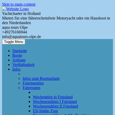
Skip to main content
Yachtcharter in Holland
Mieten Sie eine führerscheinfreie Motoryacht oder ein Hausboot in
den Niederlanden
aqua tours Olpe
+49276166944
info@aquatours-olpe.de
Toggle Menu
Startseite
Boote
Anfrage
Verfügbarkeit
Infos
Infos zum Bootsurlaub
Feiertagstörn
Fahrrouten
Wochentörn in Friesland
Wochenendtörn I Friesland
Wochenendtörn II Friesland
Elf-Städte-Tour