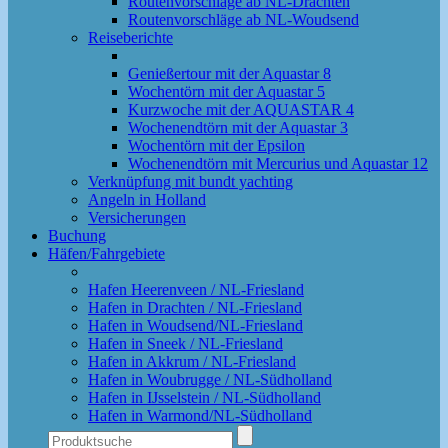
Routenvorschläge ab NL-Drachten
Routenvorschläge ab NL-Woudsend
Reiseberichte
Genießertour mit der Aquastar 8
Wochentörn mit der Aquastar 5
Kurzwoche mit der AQUASTAR 4
Wochenendtörn mit der Aquastar 3
Wochentörn mit der Epsilon
Wochenendtörn mit Mercurius und Aquastar 12
Verknüpfung mit bundt yachting
Angeln in Holland
Versicherungen
Buchung
Häfen/Fahrgebiete
Hafen Heerenveen / NL-Friesland
Hafen in Drachten / NL-Friesland
Hafen in Woudsend/NL-Friesland
Hafen in Sneek / NL-Friesland
Hafen in Akkrum / NL-Friesland
Hafen in Woubrugge / NL-Südholland
Hafen in IJsselstein / NL-Südholland
Hafen in Warmond/NL-Südholland