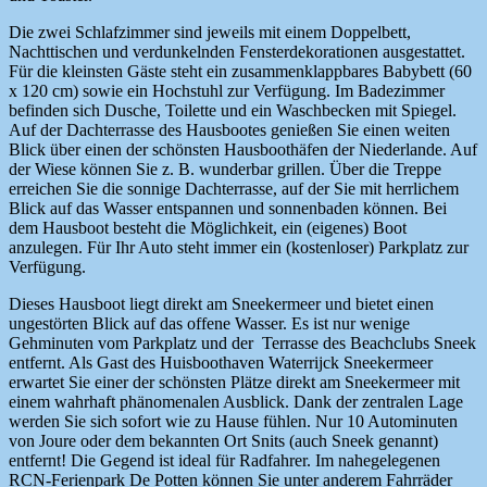
Die zwei Schlafzimmer sind jeweils mit einem Doppelbett,
Nachttischen und verdunkelnden Fensterdekorationen ausgestattet.
Für die kleinsten Gäste steht ein zusammenklappbares Babybett (60
x 120 cm) sowie ein Hochstuhl zur Verfügung. Im Badezimmer
befinden sich Dusche, Toilette und ein Waschbecken mit Spiegel.
Auf der Dachterrasse des Hausbootes genießen Sie einen weiten
Blick über einen der schönsten Hausboothäfen der Niederlande. Auf
der Wiese können Sie z. B. wunderbar grillen. Über die Treppe
erreichen Sie die sonnige Dachterrasse, auf der Sie mit herrlichem
Blick auf das Wasser entspannen und sonnenbaden können. Bei
dem Hausboot besteht die Möglichkeit, ein (eigenes) Boot
anzulegen. Für Ihr Auto steht immer ein (kostenloser) Parkplatz zur
Verfügung.
Dieses Hausboot liegt direkt am Sneekermeer und bietet einen
ungestörten Blick auf das offene Wasser. Es ist nur wenige
Gehminuten vom Parkplatz und der Terrasse des Beachclubs Sneek
entfernt. Als Gast des Huisboothaven Waterrijck Sneekermeer
erwartet Sie einer der schönsten Plätze direkt am Sneekermeer mit
einem wahrhaft phänomenalen Ausblick. Dank der zentralen Lage
werden Sie sich sofort wie zu Hause fühlen. Nur 10 Autominuten
von Joure oder dem bekannten Ort Snits (auch Sneek genannt)
entfernt! Die Gegend ist ideal für Radfahrer. Im nahegelegenen
RCN-Ferienpark De Potten können Sie unter anderem Fahrräder