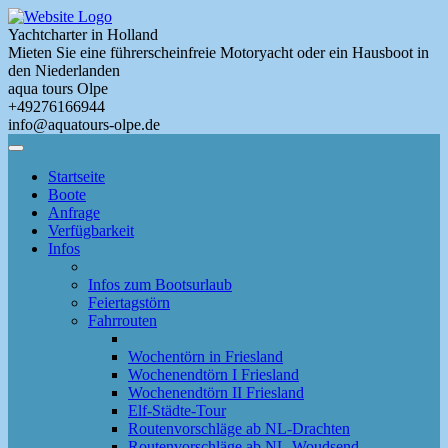
Skip
to
Yachtcharter in Holland
main
Mieten Sie eine führerscheinfreie Motoryacht oder ein Hausboot in
content
den Niederlanden
aqua tours Olpe
+49276166944
info@aquatours-olpe.de
Toggle
Menu
Startseite
Boote
Anfrage
Verfügbarkeit
Infos
Infos zum Bootsurlaub
Feiertagstörn
Fahrrouten
Wochentörn in Friesland
Wochenendtörn I Friesland
Wochenendtörn II Friesland
Elf-Städte-Tour
Routenvorschläge ab NL-Drachten
Routenvorschläge ab NL-Woudsend