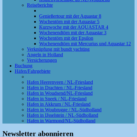
Reiseberichte
Genießertour mit der Aquastar 8
Wochentörn mit der Aquastar 5
Kurzwoche mit der AQUASTAR 4
Wochenendtörn mit der Aquastar 3
Wochentörn mit der Epsilon
Wochenendtörn mit Mercurius und Aquastar 12
Verknüpfung mit bundt yachting
Angeln in Holland
Versicherungen
Buchung
Häfen/Fahrgebiete
Hafen Heerenveen / NL-Friesland
Hafen in Drachten / NL-Friesland
Hafen in Woudsend/NL-Friesland
Hafen in Sneek / NL-Friesland
Hafen in Akkrum / NL-Friesland
Hafen in Woubrugge / NL-Südholland
Hafen in IJsselstein / NL-Südholland
Hafen in Warmond/NL-Südholland
Newsletter abonnieren