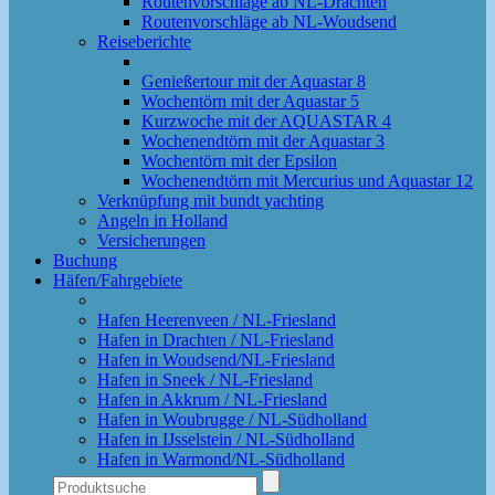
Routenvorschläge ab NL-Drachten
Routenvorschläge ab NL-Woudsend
Reiseberichte
Genießertour mit der Aquastar 8
Wochentörn mit der Aquastar 5
Kurzwoche mit der AQUASTAR 4
Wochenendtörn mit der Aquastar 3
Wochentörn mit der Epsilon
Wochenendtörn mit Mercurius und Aquastar 12
Verknüpfung mit bundt yachting
Angeln in Holland
Versicherungen
Buchung
Häfen/Fahrgebiete
Hafen Heerenveen / NL-Friesland
Hafen in Drachten / NL-Friesland
Hafen in Woudsend/NL-Friesland
Hafen in Sneek / NL-Friesland
Hafen in Akkrum / NL-Friesland
Hafen in Woubrugge / NL-Südholland
Hafen in IJsselstein / NL-Südholland
Hafen in Warmond/NL-Südholland