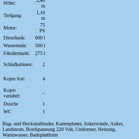
2,40
Höhe:
m
1,10
Tiefgang:
m
75
Motor:
PS
Dieseltank:
600 l
Wassertank:
500 l
Fäkalientank:
275 l
Schlafkabinen:
2
Kojen fest:
4
Kojen
–
variabel:
Dusche
1
WC
1
Bug- und Heckstrahlruder, Kartenplotter, Ankerwinde, Anker,
Landstrom,
Bordspannung 220 Volt, Umformer, Heizung,
Warmwasser, Badeplattform