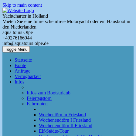
Skip to main content
Yachtcharter in Holland
Mieten Sie eine führerscheinfreie Motoryacht oder ein Hausboot in
den Niederlanden
aqua tours Olpe
+49276166944
info@aquatours-olpe.de
Toggle Menu
Startseite
Boote
Anfrage
Verfügbarkeit
Infos
Infos zum Bootsurlaub
Feiertagstörn
Fahrrouten
Wochentörn in Friesland
Wochenendtörn I Friesland
Wochenendtörn II Friesland
Elf-Städte-Tour