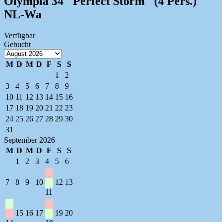
Olympia 34 "Perfect Storm" (4 Pers.)
NL-Wa
Verfügbar
Gebucht
M
D
M
D
F
S
S
1
2
3
4
5
6
7
8
9
10
11
12
13
14
15
16
17
18
19
20
21
22
23
24
25
26
27
28
29
30
31
September 2026
M
D
M
D
F
S
S
1
2
3
4
5
6
7
8
9
10
12
13
11
15
16
17
19
20