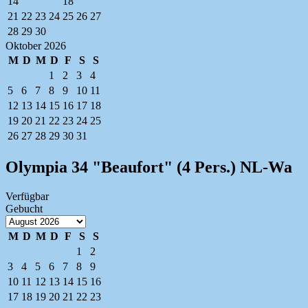
14
18
21
22
23
24
25
26
27
28
29
30
Oktober 2026
M
D
M
D
F
S
S
1
2
3
4
5
6
7
8
9
10
11
12
13
14
15
16
17
18
19
20
21
22
23
24
25
26
27
28
29
30
31
Olympia 34 "Beaufort" (4 Pers.) NL-Wa
Verfügbar
Gebucht
M
D
M
D
F
S
S
1
2
3
4
5
6
7
8
9
10
11
12
13
14
15
16
17
18
19
20
21
22
23