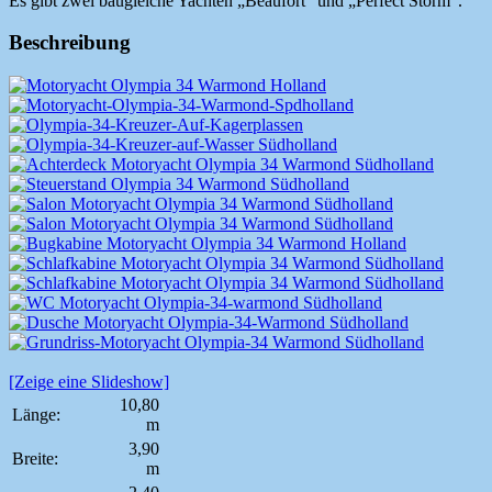
Es gibt zwei baugleiche Yachten „Beaufort“ und „Perfect Storm“.
Beschreibung
[Zeige eine Slideshow]
10,80
Länge:
m
3,90
Breite:
m