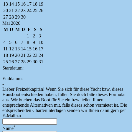
13
14
15
16
17
18
19
20
21
22
23
24
25
26
27
28
29
30
Mai 2026
M
D
M
D
F
S
S
1
2
3
4
5
6
7
8
9
10
11
12
13
14
15
16
17
18
19
20
21
22
23
24
25
26
27
28
29
30
31
Startdatum:
-
Enddatum:
-
Lieber Freizeitkapitän! Wenn Sie sich für diese Yacht bzw. dieses
Hausboot entschieden haben, füllen Sie doch bitte dieses Formular
aus. Wir buchen das Boot für Sie ein bzw. teilen Ihnen
entsprechende Alternativen mit, falls dieses schon vermietet ist. Die
entsprechenden Charterunterlagen senden wir Ihnen dann gern per
E-Mail zu.
*
Name