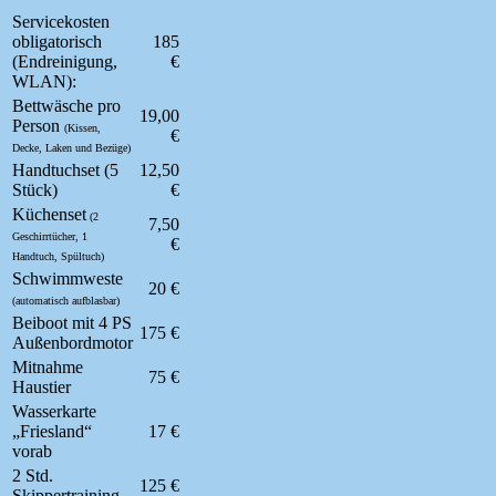
Servicekosten
obligatorisch
185
(Endreinigung,
€
WLAN):
Bettwäsche pro
19,00
Person
(Kissen,
€
Decke, Laken und Bezüge)
Handtuchset (5
12,50
Stück)
€
Küchenset
(2
7,50
Geschirrtücher, 1
€
Handtuch, Spültuch)
Schwimmweste
20 €
(automatisch aufblasbar)
Beiboot mit 4 PS
175 €
Außenbordmotor
Mitnahme
75 €
Haustier
Wasserkarte
„Friesland“
17 €
vorab
2 Std.
125 €
Skippertraining