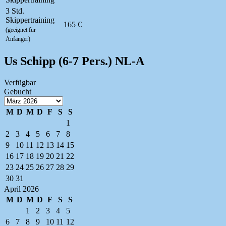
3 Std.
Skippertraining
165 €
(geeignet für
Anfänger)
Us Schipp (6-7 Pers.) NL-A
Verfügbar
Gebucht
M
D
M
D
F
S
S
1
2
3
4
5
6
7
8
9
10
11
12
13
14
15
16
17
18
19
20
21
22
23
24
25
26
27
28
29
30
31
April 2026
M
D
M
D
F
S
S
1
2
3
4
5
6
7
8
9
10
11
12