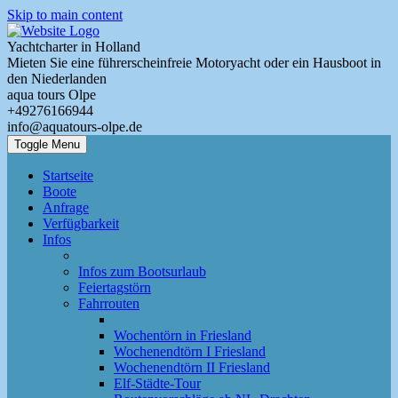
Skip to main content
Yachtcharter in Holland
Mieten Sie eine führerscheinfreie Motoryacht oder ein Hausboot in
den Niederlanden
aqua tours Olpe
+49276166944
info@aquatours-olpe.de
Toggle Menu
Startseite
Boote
Anfrage
Verfügbarkeit
Infos
Infos zum Bootsurlaub
Feiertagstörn
Fahrrouten
Wochentörn in Friesland
Wochenendtörn I Friesland
Wochenendtörn II Friesland
Elf-Städte-Tour