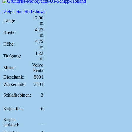
[Zeige eine Slideshow]
12,90
Länge:
m
4,25
Breite:
m
4,75
Höhe:
m
1,22
Tiefgang:
m
Volvo
Motor:
Penta
Dieseltank:
800 l
Wassertank:
750 l
Schlafkabinen:
3
Kojen fest:
6
Kojen
–
variabel: