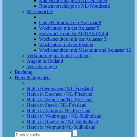
Routenvorschläge ab NL-Drachten
Routenvorschläge ab NL-Woudsend
Reiseberichte
Genießertour mit der Aquastar 8
Wochentörn mit der Aquastar 5
Kurzwoche mit der AQUASTAR 4
Wochenendtörn mit der Aquastar 3
Wochentörn mit der Epsilon
Wochenendtörn mit Mercurius und Aquastar 12
Verknüpfung mit bundt yachting
Angeln in Holland
Versicherungen
Buchung
Häfen/Fahrgebiete
Hafen Heerenveen / NL-Friesland
Hafen in Drachten / NL-Friesland
Hafen in Woudsend/NL-Friesland
Hafen in Sneek / NL-Friesland
Hafen in Akkrum / NL-Friesland
Hafen in Woubrugge / NL-Südholland
Hafen in IJsselstein / NL-Südholland
Hafen in Warmond/NL-Südholland