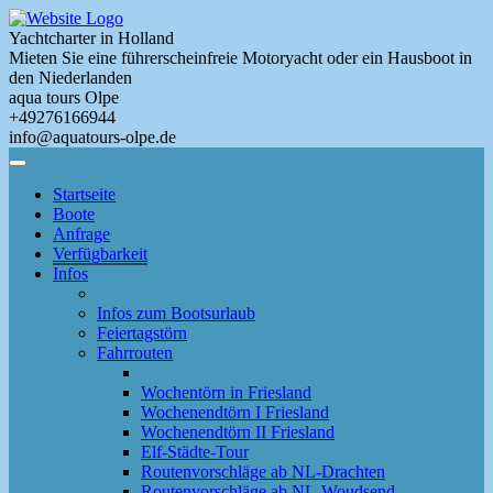
Skip
to
Yachtcharter in Holland
main
Mieten Sie eine führerscheinfreie Motoryacht oder ein Hausboot in
content
den Niederlanden
aqua tours Olpe
+49276166944
info@aquatours-olpe.de
Toggle
Menu
Startseite
Boote
Anfrage
Verfügbarkeit
Infos
Infos zum Bootsurlaub
Feiertagstörn
Fahrrouten
Wochentörn in Friesland
Wochenendtörn I Friesland
Wochenendtörn II Friesland
Elf-Städte-Tour
Routenvorschläge ab NL-Drachten
Routenvorschläge ab NL-Woudsend