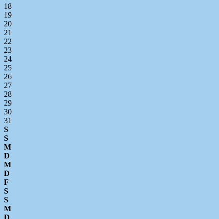
18
19
20
21
22
23
24
25
26
27
28
29
30
31
S
S
M
D
M
D
F
S
S
M
D