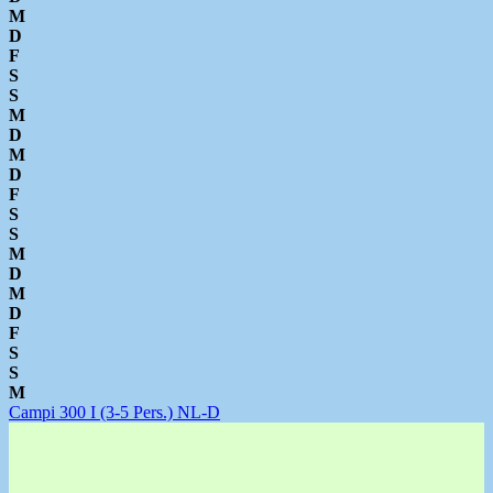
M
D
F
S
S
M
D
M
D
F
S
S
M
D
M
D
F
S
S
M
Campi 300 I (3-5 Pers.) NL-D