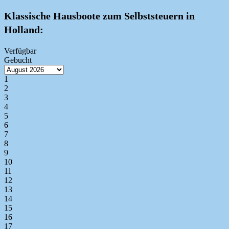
Klassische Hausboote zum Selbststeuern in
Holland:
Verfügbar
Gebucht
1
2
3
4
5
6
7
8
9
10
11
12
13
14
15
16
17