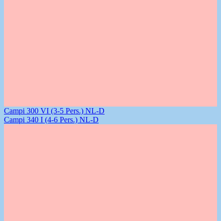
Campi 300 VI (3-5 Pers.) NL-D
Campi 340 I (4-6 Pers.) NL-D