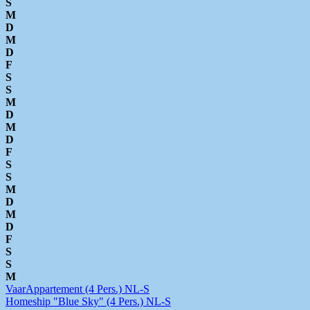
S
M
D
M
D
F
S
S
M
D
M
D
F
S
S
M
D
M
D
F
S
S
M
VaarAppartement (4 Pers.) NL-S
Homeship "Blue Sky" (4 Pers.) NL-S