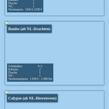
Kabinen:
3
Dusche:
1
WC:
1
Wochenpreis:
1450 €-2350 €
Bunbo (ab NL-Drachten)
Schlafplätze:
4+2
Kabinen:
2
Dusche:
1
WC:
1
Wochenmietpreis:
1.050 € - 1.900 €
m
Calypso (ab NL-Heerenveen)