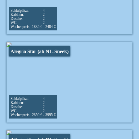
Schlafplätze:
4
Kabinen:
2
Dusche:
2
WC:
2
Wochenpreis:
1835 € - 2484 €
Alegria Star (ab NL-Sneek)
Schlafplätze:
4
Kabinen:
2
Dusche:
2
WC:
2
Wochenpreis:
2850 € - 3995 €