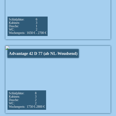
Schlafplätze:
6
Kabinen:
3
Dusche:
1
WC:
2
Wochenpreis:
1650 € - 2700 €
Advantage 42 D 77 (ab NL-Woudsend)
Schlafplätze:
8
Kabinen:
3
Dusche:
2
WC:
2
Wochenpreis:
1750 €-2800 €