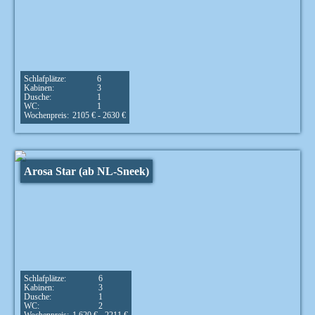
Schlafplätze:
6
Kabinen:
3
Dusche:
1
WC:
1
Wochenpreis:
2105 € - 2630 €
Arosa Star (ab NL-Sneek)
Schlafplätze:
6
Kabinen:
3
Dusche:
1
WC:
2