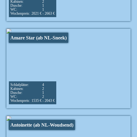
Kabinen:
2
Dusche:
1
WC:
1
Wochenpreis:
2021 € - 2663 €
Amare Star (ab NL-Sneek)
Schlafplätze:
4
Kabinen:
2
Dusche:
1
WC:
2
Wochenpreis:
1535 € - 2043 €
Antoinette (ab NL-Woudsend)