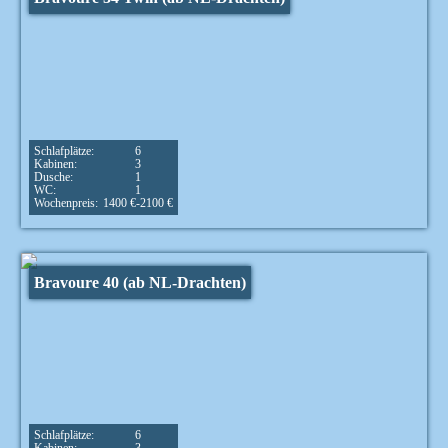
Schlafplätze:
6
Kabinen:
3
Dusche:
1
WC:
1
Wochenpreis:
1400 €-2100 €
Bravoure 40 (ab NL-Drachten)
Schlafplätze:
6