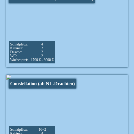
Schlafplätze:
4
Kabinen:
2
Dusche:
2
WC:
2
Wochenpreis:
1700 € - 3000 €
Constellation (ab NL-Drachten)
Schlafplätze:
10+2
Kabinen:
4