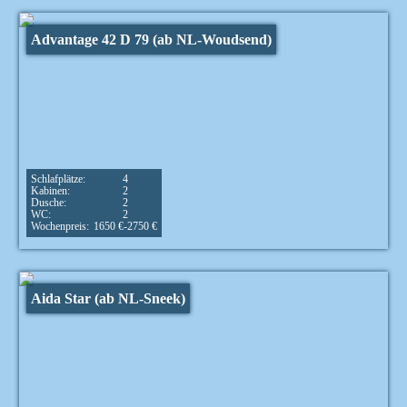
Advantage 42 D 79 (ab NL-Woudsend)
Schlafplätze:
4
Kabinen:
2
Dusche:
2
WC:
2
Wochenpreis:
1650 €-2750 €
Aida Star (ab NL-Sneek)