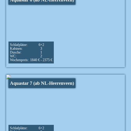
Schlafplätze:
6+2
Kabinen:
3
Dusche:
1
WC:
2
Wochenpreis:
1840 € - 2375 €
Aquastar 7 (ab NL-Heerenveen)
Schlafplätze:
6+2