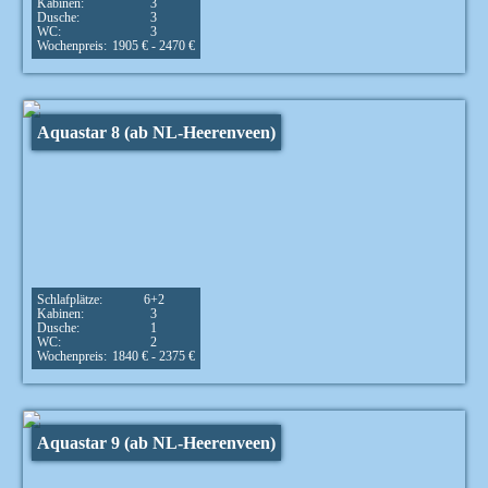
Kabinen:
3
Dusche:
3
WC:
3
Wochenpreis:
1905 € - 2470 €
Aquastar 8 (ab NL-Heerenveen)
Schlafplätze:
6+2
Kabinen:
3
Dusche:
1
WC:
2
Wochenpreis:
1840 € - 2375 €
Aquastar 9 (ab NL-Heerenveen)