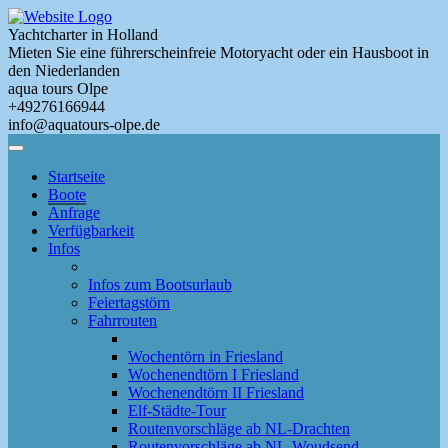
Skip
to
Yachtcharter in Holland
main
Mieten Sie eine führerscheinfreie Motoryacht oder ein Hausboot in
content
den Niederlanden
aqua tours Olpe
+49276166944
info@aquatours-olpe.de
Toggle
Menu
Startseite
Boote
Anfrage
Verfügbarkeit
Infos
Infos zum Bootsurlaub
Feiertagstörn
Fahrrouten
Wochentörn in Friesland
Wochenendtörn I Friesland
Wochenendtörn II Friesland
Elf-Städte-Tour
Routenvorschläge ab NL-Drachten
Routenvorschläge ab NL-Woudsend