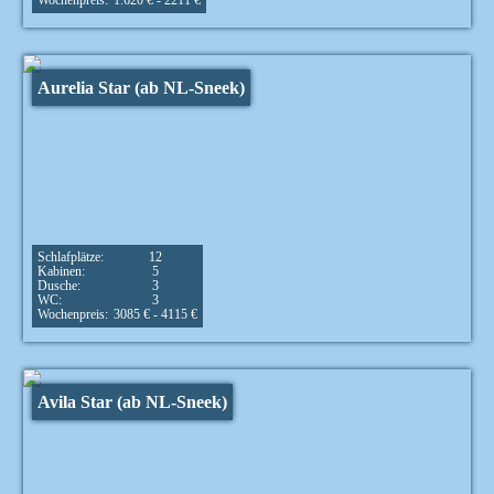
Wochenpreis:
1.620 € - 2211 €
Aurelia Star (ab NL-Sneek)
Schlafplätze:
12
Kabinen:
5
Dusche:
3
WC:
3
Wochenpreis:
3085 € - 4115 €
Avila Star (ab NL-Sneek)