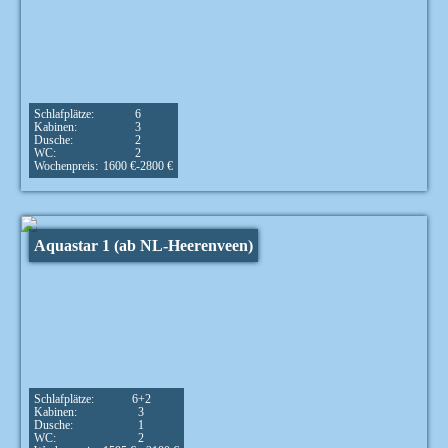
Schlafplätze:
6
Kabinen:
3
Dusche:
2
WC:
2
Wochenpreis:
1600 €-2800 €
Aquastar 1 (ab NL-Heerenveen)
Schlafplätze:
6+2
Kabinen:
3
Dusche:
1
WC:
2