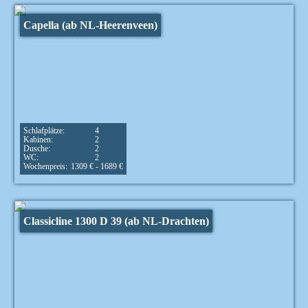
Capella (ab NL-Heerenveen)
Schlafplätze:
4
Kabinen:
2
Dusche:
2
WC:
2
Wochenpreis:
1309 € - 1689 €
Classicline 1300 D 39 (ab NL-Drachten)