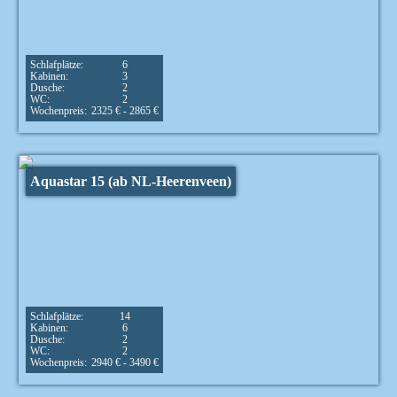
Schlafplätze:
6
Kabinen:
3
Dusche:
2
WC:
2
Wochenpreis:
2325 € - 2865 €
Aquastar 15 (ab NL-Heerenveen)
Schlafplätze:
14
Kabinen:
6
Dusche:
2
WC:
2
Wochenpreis:
2940 € - 3490 €