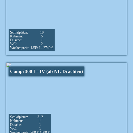
Schlafplätze:
10
Kabinen:
5
Dusche:
1
WC:
2
Wochenpreis:
1859 € - 2749 €
Campi 300 I – IV (ab NL-Drachten)
Schlafplätze:
3+2
Kabinen:
1
Dusche:
1
WC:
1
Wochenpreis:
900 €-1300 €