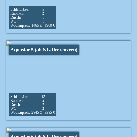
Schlafplätze:
5
Kabinen:
2
Dusche:
1
WC:
1
Wochenpreis:
1465 € - 1980 €
Aquastar 5 (ab NL-Heerenveen)
Schlafplätze:
12
Kabinen:
5
Dusche:
2
WC:
2
Wochenpreis:
2845 € - 3385 €
Aquastar 6 (ab NL-Heerenveen)