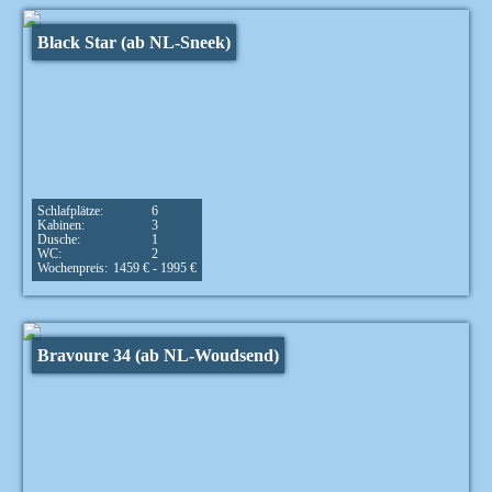
Black Star (ab NL-Sneek)
Schlafplätze:
6
Kabinen:
3
Dusche:
1
WC:
2
Wochenpreis:
1459 € - 1995 €
Bravoure 34 (ab NL-Woudsend)