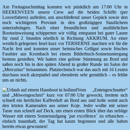
Am Freitagnachmittag konnten wir pünktlich um 17:00 Uhr in
HEERENVEEN unsere Crew auf die beiden Schiffe (per
Losverfahren) aufteilen, um anschließend unser Gepäck sowie den
noch wichtigeren Proviant in den großzügigen Staufächern
unterzubringen. Nach einer freundlichen und ausführlichen
Bootseinweisung schipperten wir völlig entspannt bei guter Laune
für rund 2 Stunden nördlich in Richtung AKKRUM. An einer
westlich gelegenen Insel kurz vor TERHERNE machten wir für die
Nacht fest und konnten unser heimisches Grillgut sowie frisches
Fassbier aus Krombach bei einem Bilderbuch-Sonnenuntergang
bestens genießen. Wir hatten eine gelöste Stimmung an Bord und
saßen noch bis in den späten Abend in großer Runde im Salon der
„Mercurius“ beisammen. Platztechnisch war das auch mit 16 Leuten
durchaus noch akzeptabel und obendrein sehr gemütlich – es fehlte
uns an nichts.
Vom „Entengeschnatter“
und „Möwengeschrei“ kurz vor 07:00 Uhr geweckt, breitete sich
schnell ein herrlicher Kaffeeduft an Bord aus und holte somit auch
den letzten Kameraden aus seiner Koje. Jeder wollte mit seiner
Tasse nun schnell auf Deck, um einen ersten Blick über das neblige
Wasser mit einem Sonnenaufgang ´par excellence` zu erhaschen –
einfach traumhaft, der Tag hat kaum begonnen und alle haben
bereits etwas gewonnen!