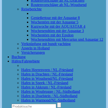
Routenvorschläge ab NL-Drachten
Routenvorschläge ab NL-Woudsend
Reiseberichte
Genießertour mit der Aquastar 8
Wochentörn mit der Aquastar 5
Kurzwoche mit der AQUASTAR 4
Wochenendtörn mit der Aquastar 3
Wochentörn mit der Epsilon
Wochenendtörn mit Mercurius und Aquastar 12
Verknüpfung mit bundt yachting
Angeln in Holland
Versicherungen
Buchung
Häfen/Fahrgebiete
Hafen Heerenveen / NL-Friesland
Hafen in Drachten / NL-Friesland
Hafen in Woudsend/NL-Friesland
Hafen in Sneek / NL-Friesland
Hafen in Akkrum / NL-Friesland
Hafen in Woubrugge / NL-Südholland
Hafen in IJsselstein / NL-Südholland
Hafen in Warmond/NL-Südholland