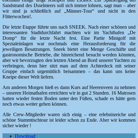
Sandstrand des IJsselmeers soll sich immer lohnen, sagt man – aber
wir sind ja schließlich auf „Männer-Tour“ und nicht in den
Flitterwochen!.
Die letzte Etappe führte uns nach SNEEK. Nach einer schönen und
interessanten Stadtdurchfahrt machten wir im Yachthafen „De
Domp“ für die letzte Nacht fest. Eine Partie Minigolf mit
Spezialeinlagen war nochmals eine Herausforderung für die
jeweiligen Besatzungen. Sneek bietet eine Menge Geschäfte und
gastronomische Betriebe, die hinreichend besucht werden könnten,
aber wir bevorzugten den letzten Abend an Bord unserer Yachten zu
verbringen, denn hier sitzt man auf dem Achterdeck mit seiner
Gruppe einfach urgemütlich beisammen – das kann uns keine
Kneipe dieser Welt liefern.
Am anderen Morgen hieß es dann Kurs auf Heerenveen zu nehmen
– unseren Heimathafen erreichten wir in gut 2 Stunden. 16 Matrosen
hatten wieder festen Boden unter den Füßen, schade es hätte gern
noch etwas weiter gehen können.
Alle Crew-Mitglieder waren sich einig – eine erlebnisreiche und
schöne Stammtischtour ist leider schon zu Ende. Aber wir kommen
sicher wieder !
Download