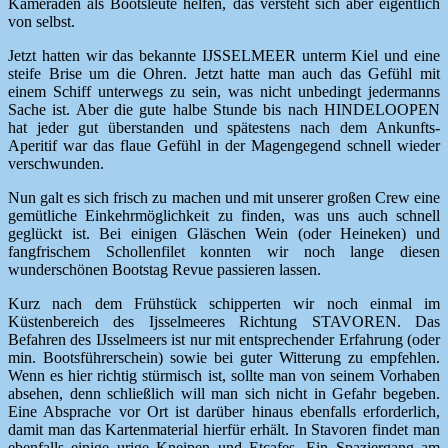
Kameraden als Bootsleute helfen, das versteht sich aber eigentlich
von selbst.
Jetzt hatten wir das bekannte IJSSELMEER unterm Kiel und eine
steife Brise um die Ohren. Jetzt hatte man auch das Gefühl mit
einem Schiff unterwegs zu sein, was nicht unbedingt jedermanns
Sache ist. Aber die gute halbe Stunde bis nach HINDELOOPEN
hat jeder gut überstanden und spätestens nach dem Ankunfts-
Aperitif war das flaue Gefühl in der Magengegend schnell wieder
verschwunden.
Nun galt es sich frisch zu machen und mit unserer großen Crew eine
gemütliche Einkehrmöglichkeit zu finden, was uns auch schnell
geglückt ist. Bei einigen Gläschen Wein (oder Heineken) und
fangfrischem Schollenfilet konnten wir noch lange diesen
wunderschönen Bootstag Revue passieren lassen.
Kurz nach dem Frühstück schipperten wir noch einmal im
Küstenbereich des Ijsselmeeres Richtung STAVOREN. Das
Befahren des IJsselmeers ist nur mit entsprechender Erfahrung (oder
min. Bootsführerschein) sowie bei guter Witterung zu empfehlen.
Wenn es hier richtig stürmisch ist, sollte man von seinem Vorhaben
absehen, denn schließlich will man sich nicht in Gefahr begeben.
Eine Absprache vor Ort ist darüber hinaus ebenfalls erforderlich,
damit man das Kartenmaterial hierfür erhält. In Stavoren findet man
ebenfalls einige urige Kneipen und Etcafes. Ein Spaziergang am