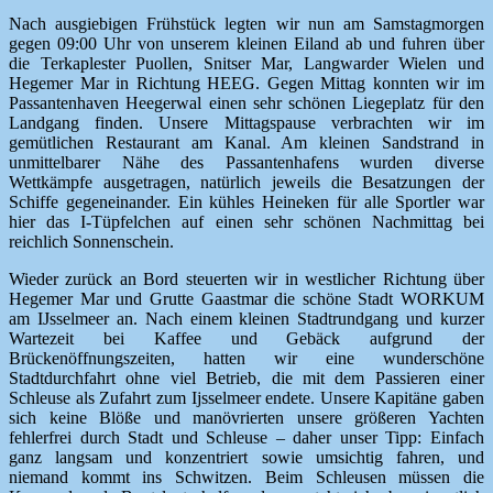
Nach ausgiebigen Frühstück legten wir nun am Samstagmorgen
gegen 09:00 Uhr von unserem kleinen Eiland ab und fuhren über
die Terkaplester Puollen, Snitser Mar, Langwarder Wielen und
Hegemer Mar in Richtung HEEG. Gegen Mittag konnten wir im
Passantenhaven Heegerwal einen sehr schönen Liegeplatz für den
Landgang finden. Unsere Mittagspause verbrachten wir im
gemütlichen Restaurant am Kanal. Am kleinen Sandstrand in
unmittelbarer Nähe des Passantenhafens wurden diverse
Wettkämpfe ausgetragen, natürlich jeweils die Besatzungen der
Schiffe gegeneinander. Ein kühles Heineken für alle Sportler war
hier das I-Tüpfelchen auf einen sehr schönen Nachmittag bei
reichlich Sonnenschein.
Wieder zurück an Bord steuerten wir in westlicher Richtung über
Hegemer Mar und Grutte Gaastmar die schöne Stadt WORKUM
am IJsselmeer an. Nach einem kleinen Stadtrundgang und kurzer
Wartezeit bei Kaffee und Gebäck aufgrund der
Brückenöffnungszeiten, hatten wir eine wunderschöne
Stadtdurchfahrt ohne viel Betrieb, die mit dem Passieren einer
Schleuse als Zufahrt zum Ijsselmeer endete. Unsere Kapitäne gaben
sich keine Blöße und manövrierten unsere größeren Yachten
fehlerfrei durch Stadt und Schleuse – daher unser Tipp: Einfach
ganz langsam und konzentriert sowie umsichtig fahren, und
niemand kommt ins Schwitzen. Beim Schleusen müssen die