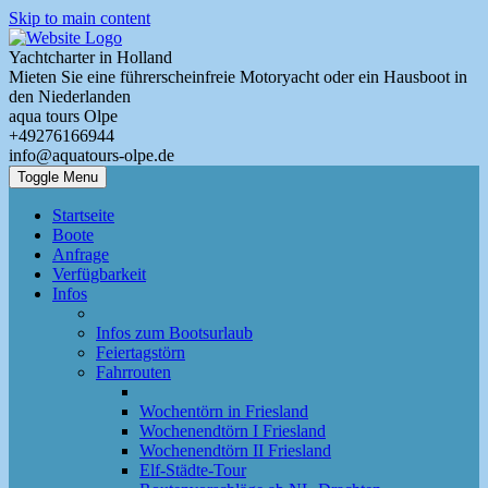
Skip to main content
Yachtcharter in Holland
Mieten Sie eine führerscheinfreie Motoryacht oder ein Hausboot in
den Niederlanden
aqua tours Olpe
+49276166944
info@aquatours-olpe.de
Toggle Menu
Startseite
Boote
Anfrage
Verfügbarkeit
Infos
Infos zum Bootsurlaub
Feiertagstörn
Fahrrouten
Wochentörn in Friesland
Wochenendtörn I Friesland
Wochenendtörn II Friesland
Elf-Städte-Tour