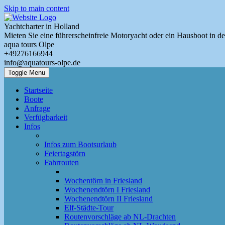
Skip to main content
Yachtcharter in Holland
Mieten Sie eine führerscheinfreie Motoryacht oder ein Hausboot in d
aqua tours Olpe
+49276166944
info@aquatours-olpe.de
Toggle Menu
Startseite
Boote
Anfrage
Verfügbarkeit
Infos
Infos zum Bootsurlaub
Feiertagstörn
Fahrrouten
Wochentörn in Friesland
Wochenendtörn I Friesland
Wochenendtörn II Friesland
Elf-Städte-Tour
Routenvorschläge ab NL-Drachten