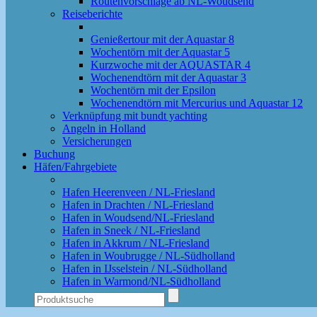
Routenvorschläge ab NL-Woudsend
Reiseberichte
Genießertour mit der Aquastar 8
Wochentörn mit der Aquastar 5
Kurzwoche mit der AQUASTAR 4
Wochenendtörn mit der Aquastar 3
Wochentörn mit der Epsilon
Wochenendtörn mit Mercurius und Aquastar 12
Verknüpfung mit bundt yachting
Angeln in Holland
Versicherungen
Buchung
Häfen/Fahrgebiete
Hafen Heerenveen / NL-Friesland
Hafen in Drachten / NL-Friesland
Hafen in Woudsend/NL-Friesland
Hafen in Sneek / NL-Friesland
Hafen in Akkrum / NL-Friesland
Hafen in Woubrugge / NL-Südholland
Hafen in IJsselstein / NL-Südholland
Hafen in Warmond/NL-Südholland