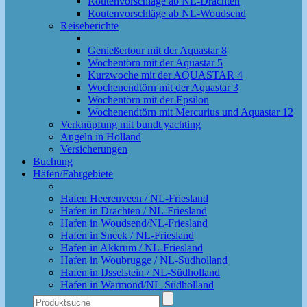
Routenvorschläge ab NL-Drachten
Routenvorschläge ab NL-Woudsend
Reiseberichte
Genießertour mit der Aquastar 8
Wochentörn mit der Aquastar 5
Kurzwoche mit der AQUASTAR 4
Wochenendtörn mit der Aquastar 3
Wochentörn mit der Epsilon
Wochenendtörn mit Mercurius und Aquastar 12
Verknüpfung mit bundt yachting
Angeln in Holland
Versicherungen
Buchung
Häfen/Fahrgebiete
Hafen Heerenveen / NL-Friesland
Hafen in Drachten / NL-Friesland
Hafen in Woudsend/NL-Friesland
Hafen in Sneek / NL-Friesland
Hafen in Akkrum / NL-Friesland
Hafen in Woubrugge / NL-Südholland
Hafen in IJsselstein / NL-Südholland
Hafen in Warmond/NL-Südholland