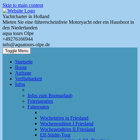
Skip to main content
Yachtcharter in Holland
Mieten Sie eine führerscheinfreie Motoryacht oder ein Hausboot in
den Niederlanden
aqua tours Olpe
+49276166944
info@aquatours-olpe.de
Toggle Menu
Startseite
Boote
Anfrage
Verfügbarkeit
Infos
Infos zum Bootsurlaub
Feiertagstörn
Fahrrouten
Wochentörn in Friesland
Wochenendtörn I Friesland
Wochenendtörn II Friesland
Elf-Städte-Tour