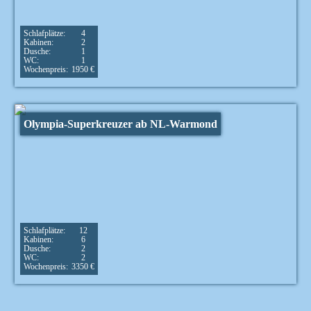
Schlafplätze:
4
Kabinen:
2
Dusche:
1
WC:
1
Wochenpreis:
1950 €
Olympia-Superkreuzer ab NL-Warmond
Schlafplätze:
12
Kabinen:
6
Dusche:
2
WC:
2
Wochenpreis:
3350 €