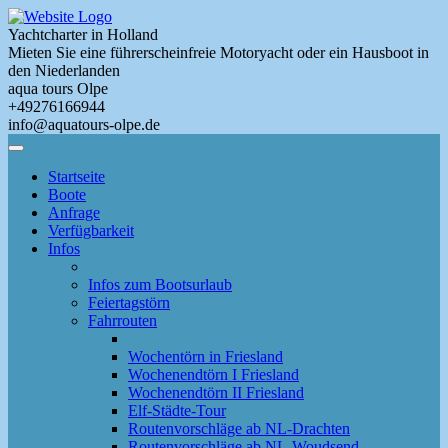
Skip
to
Yachtcharter in Holland
main
Mieten Sie eine führerscheinfreie Motoryacht oder ein Hausboot in
content
den Niederlanden
aqua tours Olpe
+49276166944
info@aquatours-olpe.de
Toggle
Menu
Startseite
Boote
Anfrage
Verfügbarkeit
Infos
Infos zum Bootsurlaub
Feiertagstörn
Fahrrouten
Wochentörn in Friesland
Wochenendtörn I Friesland
Wochenendtörn II Friesland
Elf-Städte-Tour
Routenvorschläge ab NL-Drachten
Routenvorschläge ab NL-Woudsend