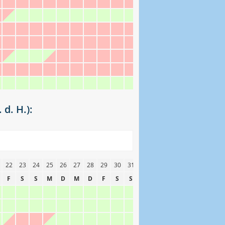
d. H.):
22
23
24
25
26
27
28
29
30
31
F
S
S
M
D
M
D
F
S
S