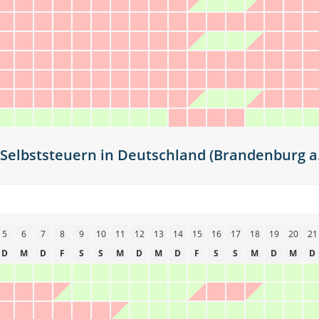
elbststeuern in Deutschland (Brandenburg a. 
5
6
7
8
9
10
11
12
13
14
15
16
17
18
19
20
21
D
M
D
F
S
S
M
D
M
D
F
S
S
M
D
M
D