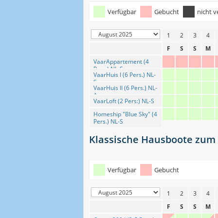
Verfügbar
Gebucht
nicht v
1
2
3
4
F
S
S
M
VaarAppartement (4
Pers.) NL-S
VaarHuis I (6 Pers.) NL-
S
VaarHuis II (6 Pers.) NL-
A
VaarLoft (2 Pers:) NL-S
Homeship "Blue Sky" (4
Pers.) NL-S
Klassische Hausboote zum 
Verfügbar
Gebucht
1
2
3
4
F
S
S
M