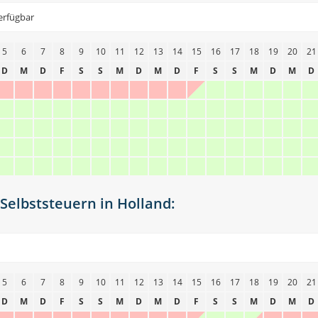
erfügbar
5
6
7
8
9
10
11
12
13
14
15
16
17
18
19
20
21
D
M
D
F
S
S
M
D
M
D
F
S
S
M
D
M
D
Selbststeuern in Holland:
5
6
7
8
9
10
11
12
13
14
15
16
17
18
19
20
21
D
M
D
F
S
S
M
D
M
D
F
S
S
M
D
M
D