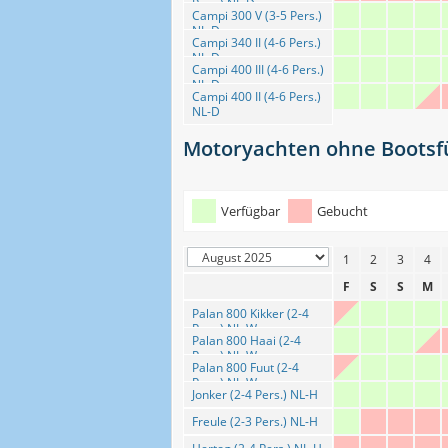
Pers.) NL-D
Campi 300 V (3-5 Pers.)
NL-D
Campi 340 II (4-6 Pers.)
NL-D
Campi 400 III (4-6 Pers.)
NL-D
Campi 400 II (4-6 Pers.)
NL-D
Motoryachten ohne Bootsfü
Verfügbar
Gebucht
1
2
3
4
F
S
S
M
Palan 800 Kikker (2-4
Pers.) NL-Wo
Palan 800 Haai (2-4
Pers.) NL-Wo
Palan 800 Fuut (2-4
Pers.) NL-Wo
Jonker (2-4 Pers.) NL-H
Freule (2-3 Pers.) NL-H