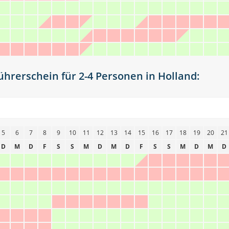
hrerschein für 2-4 Personen in Holland:
5
6
7
8
9
10
11
12
13
14
15
16
17
18
19
20
21
D
M
D
F
S
S
M
D
M
D
F
S
S
M
D
M
D