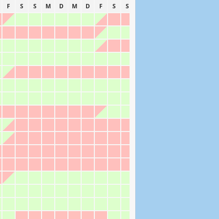
F
S
S
M
D
M
D
F
S
S