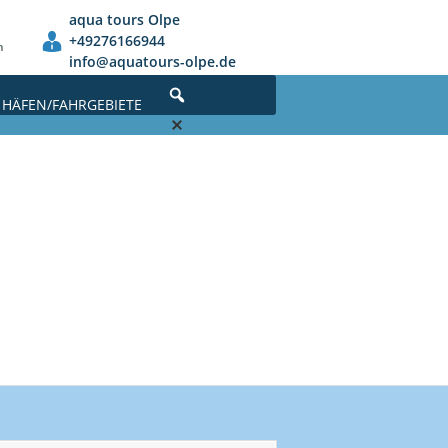
aqua tours Olpe
+49276166944
n
info@aquatours-olpe.de
HÄFEN/FAHRGEBIETE