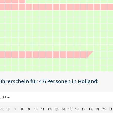
hrerschein für 4-6 Personen in Holland:
buchbar
5
6
7
8
9
10
11
12
13
14
15
16
17
18
19
20
21