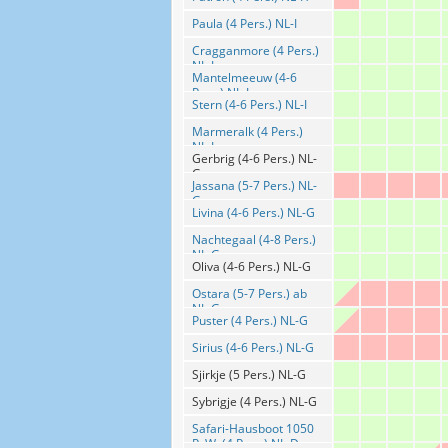
Paula (4 Pers.) NL-I
Cragganmore (4 Pers.)
NL-I
Mantelmeeuw (4-6
Pers.) NL-I
Stern (4-6 Pers.) NL-I
Marmeralk (4 Pers.)
NL-I
Gerbrig (4-6 Pers.) NL-
G
Jassana (5-7 Pers.) NL-
G
Livina (4-6 Pers.) NL-G
Nachtegaal (4-8 Pers.)
NL-G
Oliva (4-6 Pers.) NL-G
Ostara (5-7 Pers.) ab
NL-G
Puster (4 Pers.) NL-G
Sirius (4-6 Pers.) NL-G
Sjirkje (5 Pers.) NL-G
Sybrigje (4 Pers.) NL-G
Safari-Hausboot 1050
P. W. (4 Pers.) NL-D