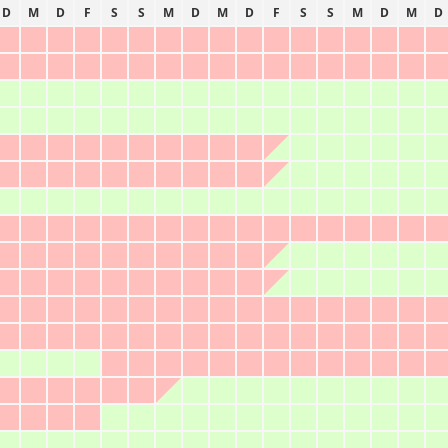
D
M
D
F
S
S
M
D
M
D
F
S
S
M
D
M
D