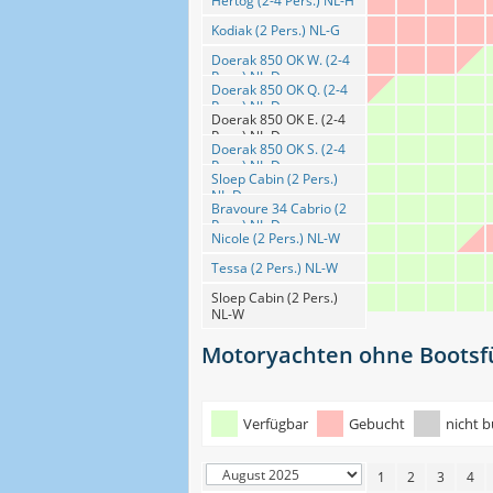
Hertog (2-4 Pers.) NL-H
Kodiak (2 Pers.) NL-G
Doerak 850 OK W. (2-4
Pers.) NL-D
Doerak 850 OK Q. (2-4
Pers.) NL-D
Doerak 850 OK E. (2-4
Pers.) NL-D
Doerak 850 OK S. (2-4
Pers.) NL-D
Sloep Cabin (2 Pers.)
NL-D
Bravoure 34 Cabrio (2
Pers.) NL-D
Nicole (2 Pers.) NL-W
Tessa (2 Pers.) NL-W
Sloep Cabin (2 Pers.)
NL-W
Motoryachten ohne Bootsfü
Verfügbar
Gebucht
nicht 
1
2
3
4