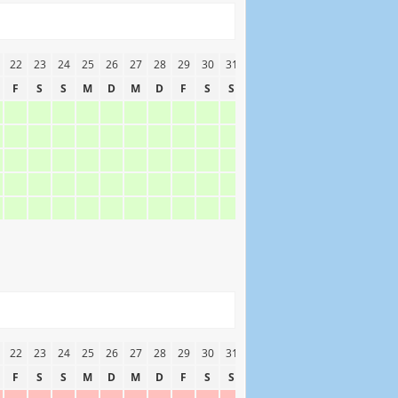
22
23
24
25
26
27
28
29
30
31
F
S
S
M
D
M
D
F
S
S
22
23
24
25
26
27
28
29
30
31
F
S
S
M
D
M
D
F
S
S