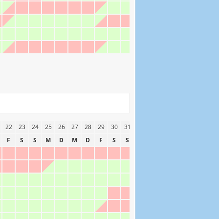
22
23
24
25
26
27
28
29
30
31
F
S
S
M
D
M
D
F
S
S